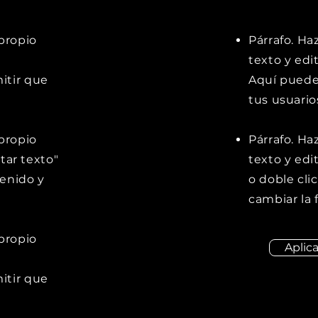
 propio
Párrafo. Ha
texto y edit
itir que
Aquí puedes
tus usuario
 propio
Párrafo. Ha
itar texto"
texto y edit
tenido y
o doble cli
cambiar la 
 propio
Aplic
itir que