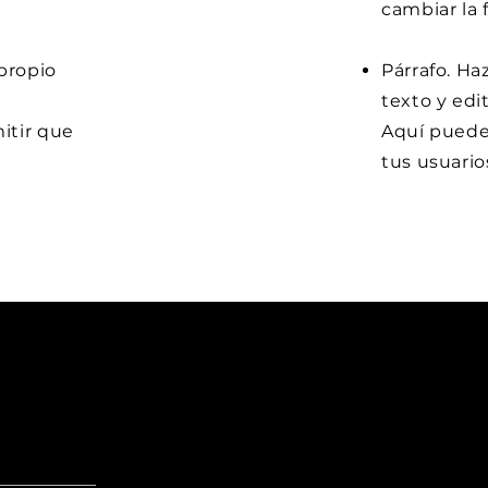
cambiar la 
 propio
Párrafo. Ha
texto y edit
itir que
Aquí puedes
tus usuario