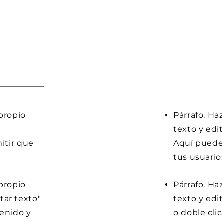
 propio
Párrafo. Ha
texto y edit
itir que
Aquí puedes
tus usuario
 propio
Párrafo. Ha
itar texto"
texto y edit
tenido y
o doble cli