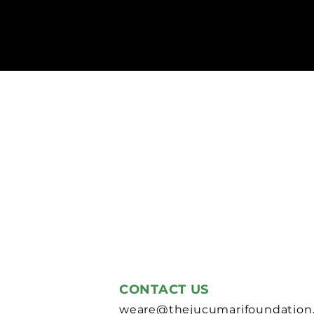
CONTACT US
weare@thejucumarifoundation