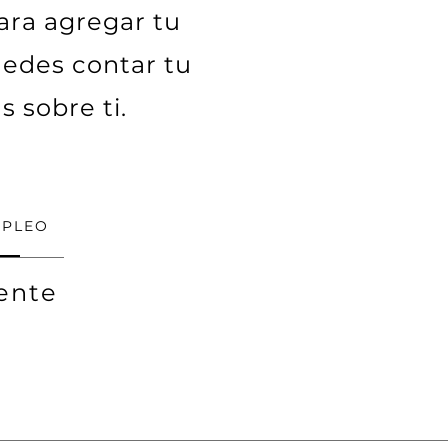
para agregar tu
uedes contar tu
s sobre ti.
MPLEO
ente